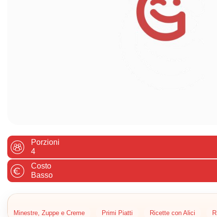
Porzioni
4
Costo
Basso
Minestre, Zuppe e Creme
Primi Piatti
Ricette con Alici
R