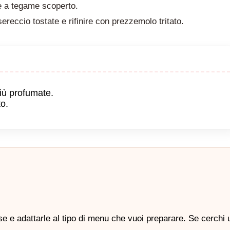
 e a tegame scoperto.
CERCA
ereccio tostate e rifinire con prezzemolo tritato.
iù profumate.
to.
rse e adattarle al tipo di menu che vuoi preparare. Se cerchi