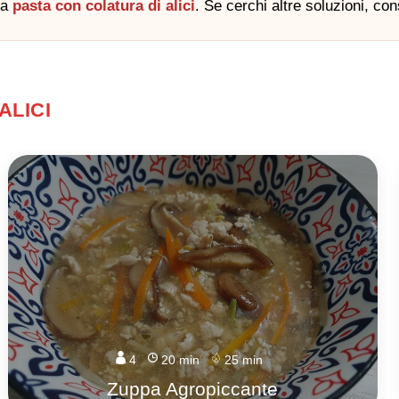
la
pasta con colatura di alici
. Se cerchi altre soluzioni, co
ALICI
4
20 min
25 min
Zuppa Agropiccante