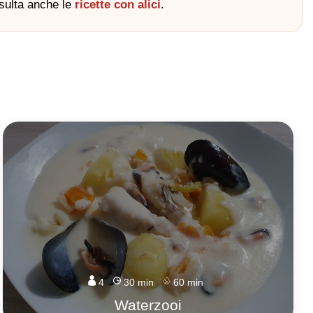
nsulta anche le
ricette con alici
.
4
30 min
60 min
Waterzooi