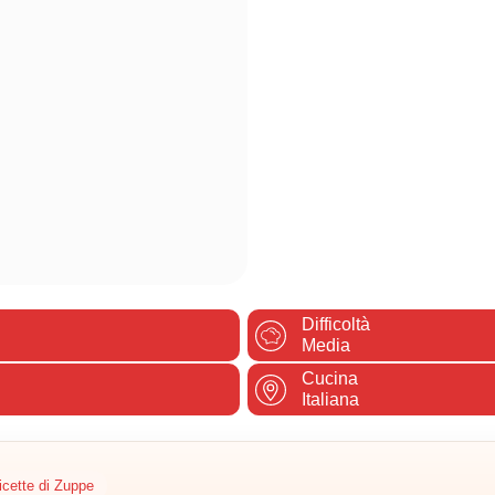
Difficoltà
Media
Cucina
Italiana
icette di Zuppe