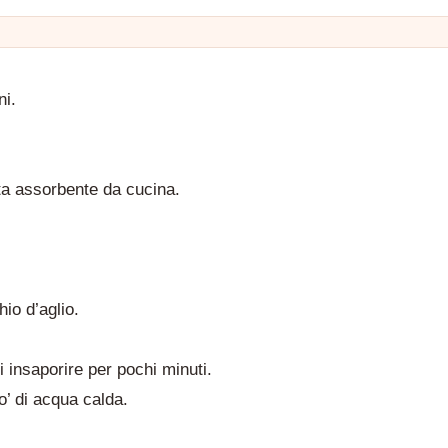
ni.
rta assorbente da cucina.
hio d’aglio.
i insaporire per pochi minuti.
o’ di acqua calda.
CERCA UNA RICETTA